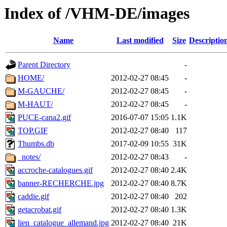
Index of /VHM-DE/images
Name
Last modified
Size
Descriptio
Parent Directory
-
HOME/
2012-02-27 08:45
-
M-GAUCHE/
2012-02-27 08:45
-
M-HAUT/
2012-02-27 08:45
-
PUCE-cana2.gif
2016-07-07 15:05
1.1K
TOP.GIF
2012-02-27 08:40
117
Thumbs.db
2017-02-09 10:55
31K
_notes/
2012-02-27 08:43
-
accroche-catalogues.gif
2012-02-27 08:40
2.4K
banner-RECHERCHE.jpg
2012-02-27 08:40
8.7K
caddie.gif
2012-02-27 08:40
202
getacrobat.gif
2012-02-27 08:40
1.3K
lien_catalogue_allemand.jpg
2012-02-27 08:40
21K